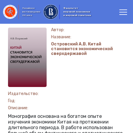
Российское
Факультет
востоковедение
мировой экономики
XXI века
и мировой политики
Автор:
Название:
Островский А.В. Китай
становится экономической
сверхдержавой
Издательство:
Год:
Описание:
Монография основана на богатом опыте
изучения экономики Китая на протяжении
длительного периода. В работе использован