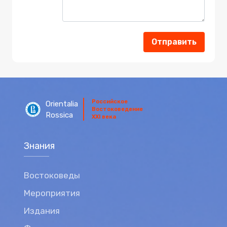
Отправить
Российское
Orientalia
Востоковедение
Rossica
XXI века
Знания
Востоковеды
Мероприятия
Издания