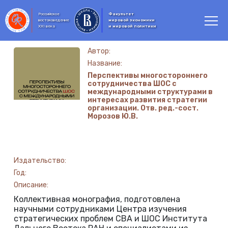
Российское
Факультет
востоковедение
мировой экономики
XXI века
и мировой политики
Автор:
Название:
Перспективы многостороннего
сотрудничества ШОС с
международными структурами в
интересах развития стратегии
организации. Отв. ред.-сост.
Морозов Ю.В.
Издательство:
Год:
Описание:
Коллективная монография, подготовлена
научными сотрудниками Центра изучения
стратегических проблем СВА и ШОС Института