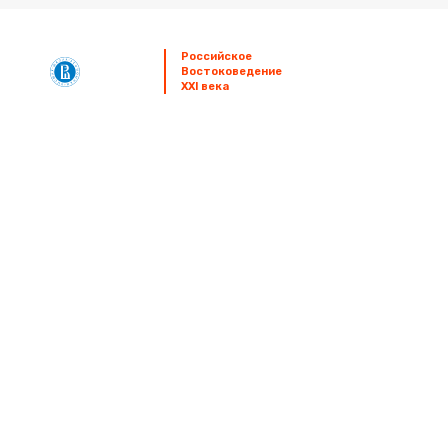
Российское
Orientalia
Востоковедение
Rossica
XXI века
Знания
Востоковеды
Мероприятия
Издания
Форум
Образование
Востоковедные Центры
Новости