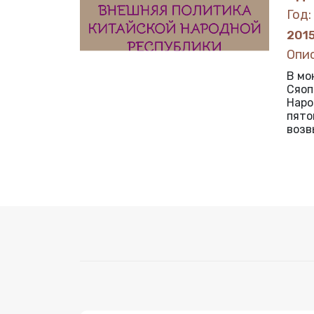
Год:
201
Опи
В мо
Сяоп
Наро
пято
возв