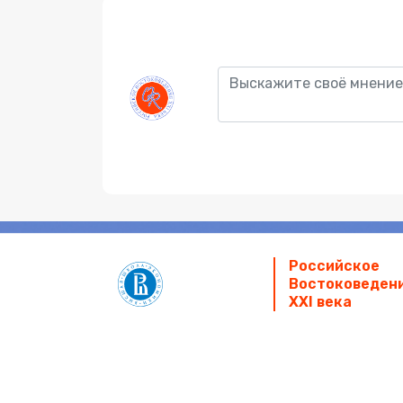
Российское
Orientalia
Востоковеден
Rossica
XXI века
Знания
Ново