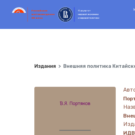
Российское
Факультет
востоковедение
мировой экономики
XXI века
и мировой политики
Издания
Внешняя политика Китайск
Авт
Порт
Наз
Вне
Изд
ИДВ