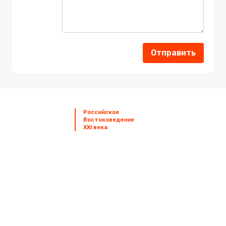
Отправить
Российское
Orientalia
Востоковедение
Rossica
XXI века
Знания
Востоковеды
Мероприятия
Издания