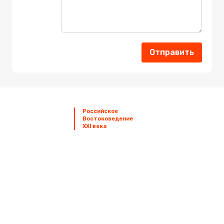
Отправить
Российское
Orientalia
Востоковедение
Rossica
XXI века
Знания
Востоковеды
Мероприятия
Издания