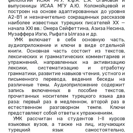
филологии ИСАА МГУ, к.ф.н. Е.А. Огановой и
выпускницы ИСАА МГУ А.Ю. Коломойцевой и
построен на основе адаптированных до уровня
А2-В1 и незначительно сокращенных рассказов
наиболее известных турецких писателей XX —
начала XXI вв.: Омера Сейфеттина, Азиза Несина,
Музаффера Изгю, Рыфата Ылгаза и др.
УМК включает в себя основную часть,
аудиоприложение и ключи в виде отдельной
книги. Основная часть состоит из текстов,
лексических и грамматических комментариев и
упражнений, направленных на активизацию
лексики, систематизацию и отработку
грамматики, развитие навыков чтения, устного и
письменного перевода, ведения беседы на
различные темы. Аудиоприложение содержит
запись включенных в пособие текстов,
прочитанных носителем турецкого языка два
раза: первый раз в медленном, второй раз в
естественном разговорном темпе. Ключи
представляют собой ответы к упражнениям.
УМК рассчитан на студентов I–II курсов
языковых вузов, а также на лиц, изучающих
турецкий язык самостоятельно,