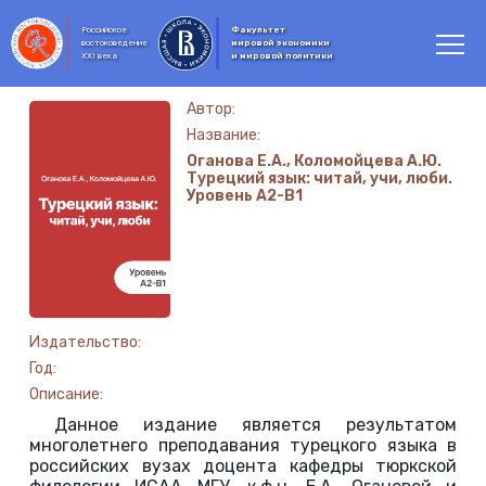
Российское
Факультет
востоковедение
мировой экономики
XXI века
и мировой политики
Автор:
Название:
Оганова Е.А., Коломойцева А.Ю.
Турецкий язык: читай, учи, люби.
Уровень А2-В1
Издательство:
Год:
Описание:
Данное издание является результатом
многолетнего преподавания турецкого языка в
российских вузах доцента кафедры тюркской