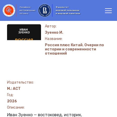
Российское
Факультет
востоковедение
мировой экономики
XXI века
и мировой политики
Автор:
Зуенко И.
Название:
Россия плюс Китай. Очерки по
истории и современности
отношений
Издательство:
М.: АСТ
Год:
2026
Описание:
Иван Зуенко — востоковед, историк,