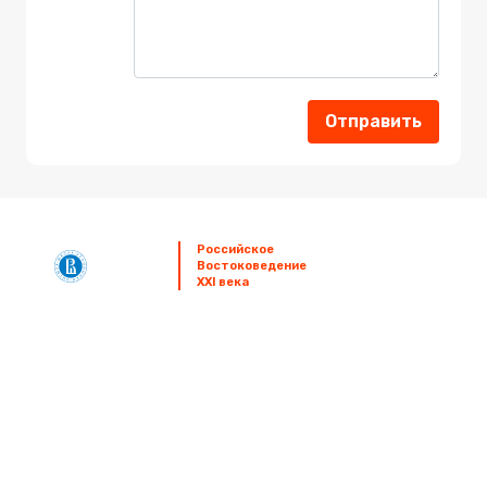
Отправить
Российское
Orientalia
Востоковедение
Rossica
XXI века
Знания
Востоковеды
Мероприятия
Издания