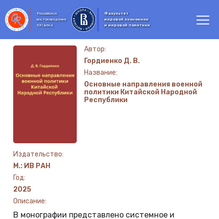
Российское
Факультет
востоковедение
мировой экономики
XXI века
и мировой политики
Автор:
Гордиенко Д. В.
Название:
Основные направления военной
политики Китайской Народной
Республики
Издательство:
М.: ИВ РАН
Год:
2025
Описание:
В монографии представлено системное и