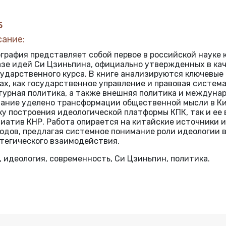
5
сание:
графия представляет собой первое в российской науке
азе идей Си Цзиньпина, официально утвержденных в ка
сударственного курса. В книге анализируются ключевые
ах, как государственное управление и правовая система,
турная политика, а также внешняя политика и междуна
ание уделено трансформации общественной мысли в Ки
ку построения идеологической платформы КПК, так и ее
иатив КНР. Работа опирается на китайские источники 
одов, предлагая системное понимание роли идеологии в
тегического взаимодействия.
 идеология, современность, Си Цзиньпин, политика.