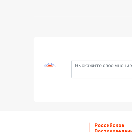
Российское
Orientalia
Востоковеден