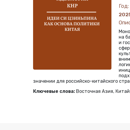
Год:
202
Опи
Моно
на б
и го
сфер
куль
вним
логи
иниц
подх
значении для российско-китайского стра
Ключевые слова:
Восточная Азия, Китай,