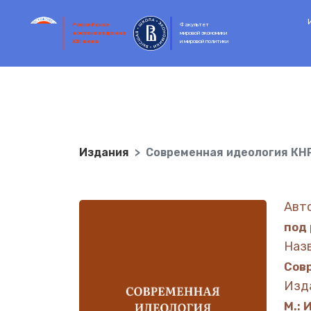
Российское
Факультет
востоковедение
мировой экономики
XXI века
и мировой политики
Издания
Современная идеология КНР.
Авт
под 
Наз
Сов
Изд
М.: 