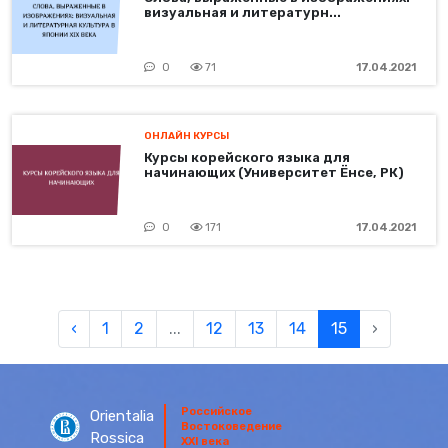
визуальная и литературн...
0
71
17.04.2021
ОНЛАЙН КУРСЫ
Курсы корейского языка для
начинающих (Университет Ёнсе, РК)
0
171
17.04.2021
‹
1
2
...
12
13
14
15
›
Российское
Orientalia
Востоковедение
Rossica
XXI века